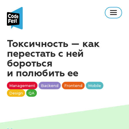
Токсичность — как
перестать с ней
бороться
и полюбить ее
Management
Backend
Frontend
Mobile
Design
QA