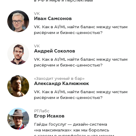
в РФ и мире и перспективы
VK
Иван Самсонов
VK. Как в AI/ML найти баланс между чистым
рисёрчем и бизнес-ценностью?
VK
Андрей Соколов
VK. Как в AI/ML найти баланс между чистым
рисёрчем и бизнес-ценностью?
«Заходит ученый в бар»
Александр Калюжнюк
VK. Как в AI/ML найти баланс между чистым
рисёрчем и бизнес-ценностью?
РТЛабс
Егор Исаков
Гайды Госуслуг — дизайн-система
«на максималках»: как мы боролись
с хаосом в интерфейсах и что можем