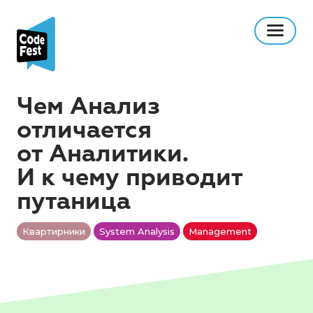
Чем Анализ
отличается
от Аналитики.
И к чему приводит
путаница
Квартирники
System Analysis
Management