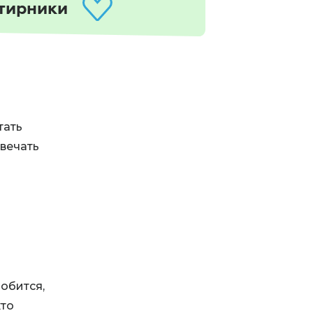
тирники
тать
твечать
обится,
кто