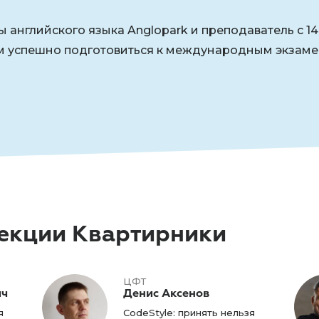
 английского языка Anglopark и преподаватель с 14
м успешно подготовиться к международным экзам
секции Квартирники
ЦФТ
ич
Денис Аксенов
я
CodeStyle: принять нельзя