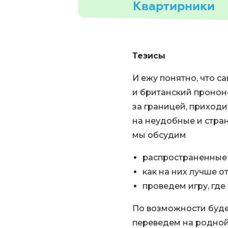
Квартирники
Тезисы
И ежу понятно, что са
и британский прононс,
за границей, приходи
на неудобные и стра
мы обсудим
распространенные 
как на них лучше от
проведем игру, гд
По возможности буде
переведем на родной 