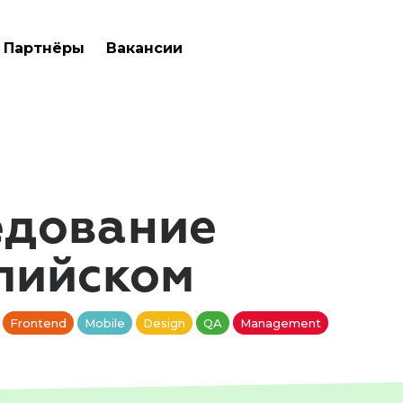
Партнёры
Вакансии
едование
лийском
Frontend
Mobile
Design
QA
Management