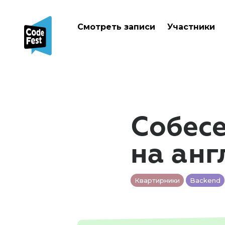
Смотреть записи
Участники
Собес
на анг
Квартирники
Backend