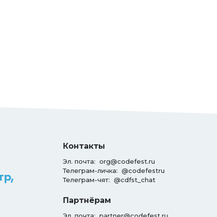
Контакты
Эл. почта:
org@codefest.ru
Телеграм-личка:
@codefestru
тр,
Телеграм-чят:
@cdfst_chat
Партнёрам
Эл. почта:
partner@codefest.ru