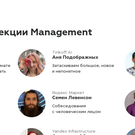
секции Management
Tinkoff AI
Аня Подображных
мнате
Затаскиваем большое, новое
ать
и непонятное
Яндекс Маркет
Семен Левенсон
Собеседования
с человеческим лицом
Yandex Infrastructure