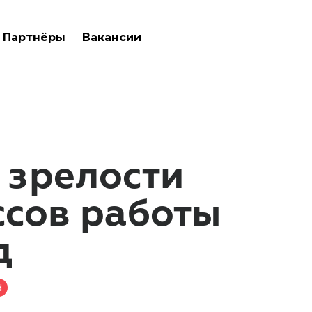
Партнёры
Вакансии
 зрелости
ссов работы
д
d