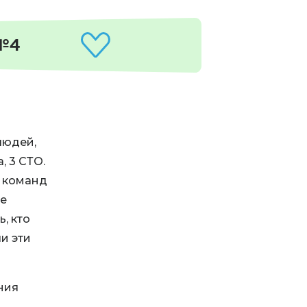
№4
людей,
, 3 СТО.
о команд
ке
, кто
и эти
ния