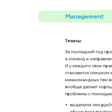
Management
Тезисы
За последний год про
а команд и направлени
И у каждого свои прав
становится слишком м
межкомандных тем во
вообще делает хорошо
проблемы с помощью
выделили лин.рук/
общих best practice