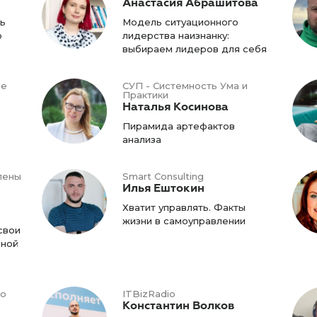
Анастасия Абрашитова
ть
Модель ситуационного
о
лидерства наизнанку:
выбираем лидеров для себя
ce
СУП - Системность Ума и
Практики
Наталья Косинова
Пирамида артефактов
анализа
лены
Smart Consulting
Илья Ештокин
Хватит управлять. Факты
жизни в самоуправлении
свои
ьной
го
ITBizRadio
Константин Волков