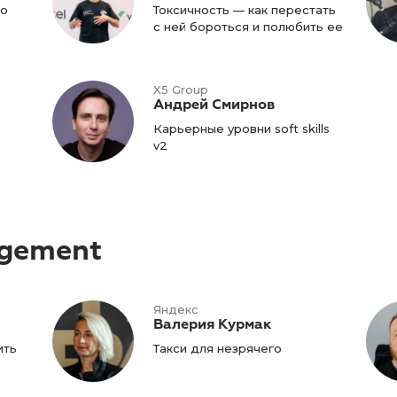
го
Токсичность — как перестать
с ней бороться и полюбить ее
X5 Group
Андрей Смирнов
Карьерные уровни soft skills
v2
agement
Яндекс
Валерия Курмак
ить
Такси для незрячего