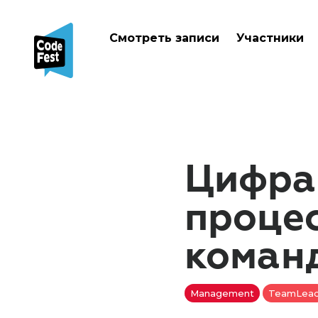
Смотреть записи
Участники
Цифра
проце
коман
Management
TeamLea