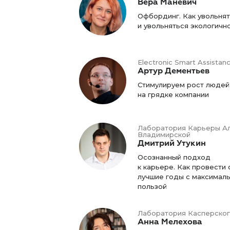
Вера Маневич
Офбординг. Как увольня
и увольняться экологичн
Electronic Smart Assistan
Артур Дементьев
Стимулируем рост людей
на грядке компании
Лаборатория Карьеры А
Владимирской
Дмитрий Утукин
Осознанный подход
к карьере. Как провести 
лучшие годы с максимал
пользой
Лаборатория Касперско
Анна Мелехова