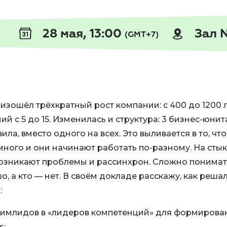
28 мая, 13:00
Зал 
(GMT+7)
изошёл трёхкратный рост компании: с 400 до 1200 
й с 5 до 15. Изменилась и структура: 3 бизнес-юнита
ила, вместо одного на всех. Это выливается в то, чт
ного и они начинают работать по-разному. На сты
зникают проблемы и рассинхрон. Сложно понимать
, а кто — нет. В своём докладе расскажу, как решал
:
тимлидов в «лидеров компетенций» для формирова
s;